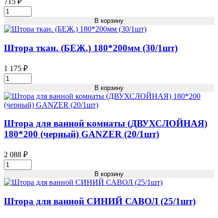
715
₽
Штора
для
В корзину
ванной
СИНИЙ
(ДЕЛЬФИН)
Штора ткан. (БЕЖ.) 180*200мм (30/1шт)
САВОЛ
(25/1шт)
1 175
₽
Кол-
Штора
во
ткан.
В корзину
(БЕЖ.)
180*200мм
(30/1шт)
Кол-
Штора для ванной комнаты (ДВУХСЛОЙНАЯ)
во
180*200 (черный) GANZER (20/1шт)
2 088
₽
Штора
для
В корзину
ванной
комнаты
(ДВУХСЛОЙНАЯ)
Штора для ванной СИНИЙ САВОЛ (25/1шт)
180*200
(черный)