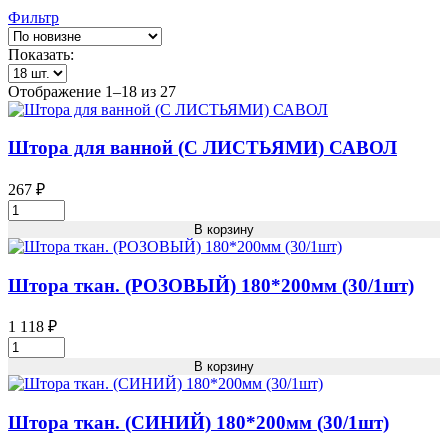
Фильтр
Показать:
Сортировка:
Отображение 1–18 из 27
самые
недавние
Штора для ванной (С ЛИСТЬЯМИ) САВОЛ
267
₽
Штора
для
В корзину
ванной
(С
ЛИСТЬЯМИ)
Штора ткан. (РОЗОВЫЙ) 180*200мм (30/1шт)
САВОЛ
Кол-
1 118
₽
во
Штора
ткан.
В корзину
(РОЗОВЫЙ)
180*200мм
(30/1шт)
Штора ткан. (СИНИЙ) 180*200мм (30/1шт)
Кол-