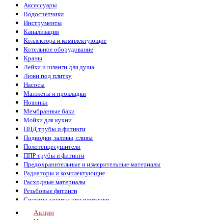
Аксессуары
Водосчетчики
Инструменты
Канализация
Коллектора и комплектующие
Котельное оборудование
Краны
Лейки и шланги для душа
Люки под плитку
Насосы
Манжеты и прокладки
Новинки
Мембранные баки
Мойки для кухни
ПНД трубы и фитинги
Подводки, заливы, сливы
Полотенцесушители
ППР трубы и фитинги
Предохранительные и измерительные материалы
Радиаторы и комплектующие
Расходные материалы
Резьбовые фитинги
Система защиты при протечки
Сифоны пластиковый и хром
Акции
Смесители и комплектующие