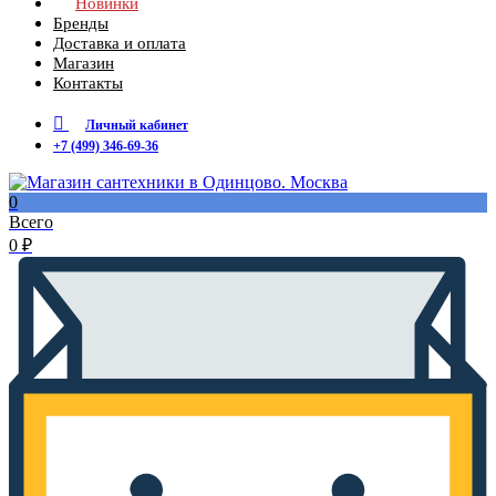
Новинки
Стойки для душа
Бренды
Труба и аксиальные фитинги REHAU
Доставка и оплата
Фильтры промывные
Магазин
Трубы и фитинги медь и нерж.
Контакты
Фильтры и картриджи
Фильтры промывные
Личный кабинет
Трубы и фитинги М/П
+7 (499) 346-69-36
Трубы гофрирования и фитинги
Хомуты и клипсы
Шланги и комплектующие для полива
0
Всего
0
₽