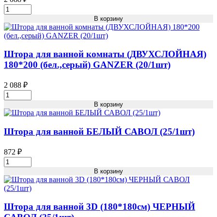
Кол-
Штора
во
для
В корзину
ванной
комнаты
(ДВУХСЛОЙНАЯ)
180*200
Штора для ванной комнаты (ДВУХСЛОЙНАЯ)
(бел.,крас.)
180*200 (бел.,серый) GANZER (20/1шт)
GANZER
(20/1шт)
2 088
₽
Кол-
Штора
во
для
В корзину
ванной
комнаты
(ДВУХСЛОЙНАЯ)
Штора для ванной БЕЛЫЙ САВОЛ (25/1шт)
180*200
(бел.,серый)
872
₽
GANZER
Штора
(20/1шт)
для
В корзину
Кол-
ванной
во
БЕЛЫЙ
САВОЛ
(25/1шт)
Штора для ванной 3D (180*180см) ЧЕРНЫЙ
Кол-