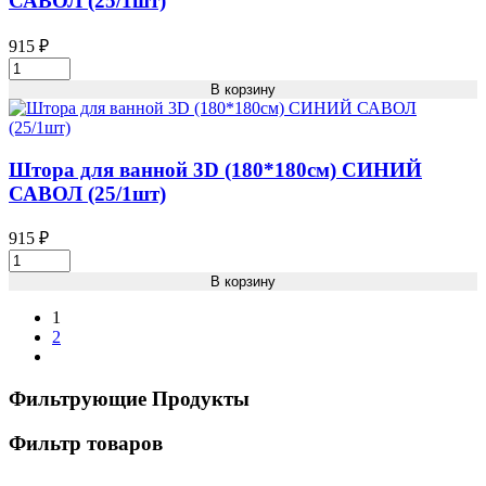
САВОЛ (25/1шт)
во
915
₽
Штора
для
В корзину
ванной
3D
(180*180см)
ЧЕРНЫЙ
Штора для ванной 3D (180*180см) СИНИЙ
САВОЛ
САВОЛ (25/1шт)
(25/1шт)
Кол-
915
₽
во
Штора
для
В корзину
ванной
3D
1
(180*180см)
2
СИНИЙ
САВОЛ
(25/1шт)
Фильтрующие Продукты
Кол-
во
Фильтр товаров